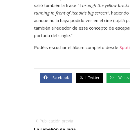
salió también la frase "T
hrough the yellow bricks
running in front of Renoir's big screen"
, haciendo
aunque no la haya podido ver en el cine (¡ojalá p
también alrededor de este concepto de escapar
portada del single."
Podéis escuchar el álbum completo desde
Spoti
Facebook
Twitter
Whats
Publicación previa
La rebelión de Inga