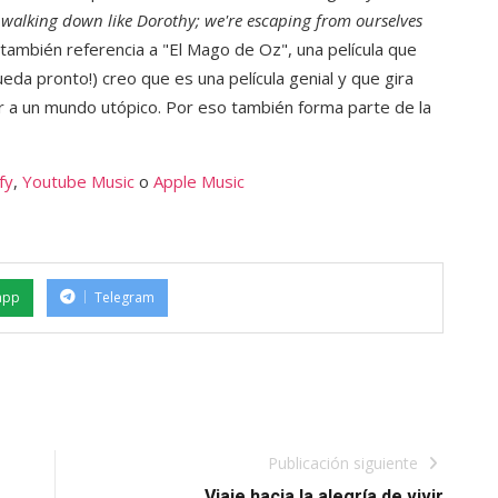
 walking down like Dorothy; we're escaping from ourselves
 también referencia a "El Mago de Oz", una película que
ueda pronto!) creo que es una película genial y que gira
 a un mundo utópico. Por eso también forma parte de la
fy
,
Youtube Music
o
Apple Music
app
Telegram
Publicación siguiente
Viaje hacia la alegría de vivir