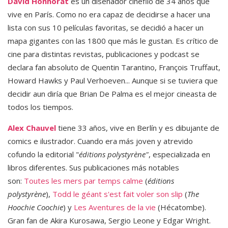
David Honnorat
es un diseñador cinéfilo de 34 años que
vive en París. Como no era capaz de decidirse a hacer una
lista con sus 10 películas favoritas, se decidió a hacer un
mapa gigantes con las 1800 que más le gustan. Es crítico de
cine para distintas revistas, publicaciones y podcast se
declara fan absoluto de Quentin Tarantino, François Truffaut,
Howard Hawks y Paul Verhoeven... Aunque si se tuviera que
decidir aun diría que Brian De Palma es el mejor cineasta de
todos los tiempos.
Alex Chauvel
tiene 33 años, vive en Berlín y es dibujante de
comics e ilustrador. Cuando era más joven y atrevido
cofundo la editorial "
éditions polystyrène"
, especializada en
libros diferentes. Sus publicaciones más notables
son:
Toutes les mers par temps calme
(
éditions
polystyrène
),
Todd le géant s'est fait voler son slip
(
The
Hoochie Coochie
) y
Les Aventures de la vie
(Hécatombe).
Gran fan de Akira Kurosawa, Sergio Leone y Edgar Wright.