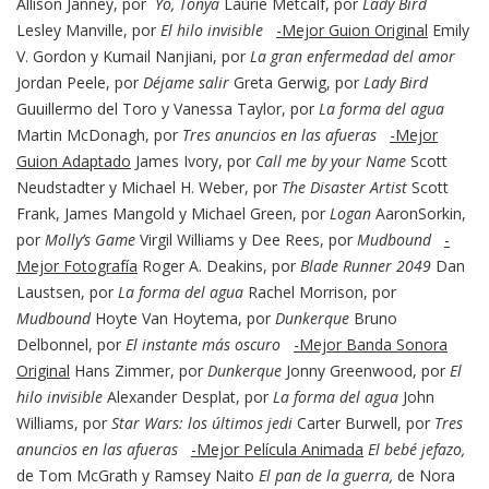
Allison Janney, por
Yo, Tonya
Laurie Metcalf, por
Lady Bird
Lesley Manville, por
El hilo invisible
-Mejor Guion Original
Emily
V. Gordon y Kumail Nanjiani, por
La gran enfermedad del amor
Jordan Peele, por
Déjame salir
Greta Gerwig, por
Lady Bird
Guuillermo del Toro y Vanessa Taylor, por
La forma del agua
Martin McDonagh, por
Tres anuncios en las afueras
-Mejor
Guion Adaptado
James Ivory, por
Call me by your Name
Scott
Neudstadter y Michael H. Weber, por
The Disaster Artist
Scott
Frank, James Mangold y Michael Green, por
Logan
AaronSorkin,
por
Molly’s Game
Virgil Williams y Dee Rees, por
Mudbound
-
Mejor Fotografía
Roger A. Deakins, por
Blade Runner 2049
Dan
Laustsen, por
La forma del agua
Rachel Morrison, por
Mudbound
Hoyte Van Hoytema, por
Dunkerque
Bruno
Delbonnel, por
El instante más oscuro
-Mejor Banda Sonora
Original
Hans Zimmer, por
Dunkerque
Jonny Greenwood, por
El
hilo invisible
Alexander Desplat, por
La forma del agua
John
Williams, por
Star Wars: los últimos jedi
Carter Burwell, por
Tres
anuncios en las afueras
-Mejor Película Animada
El
bebé jefazo,
de Tom McGrath y Ramsey Naito
El pan de la guerra,
de Nora