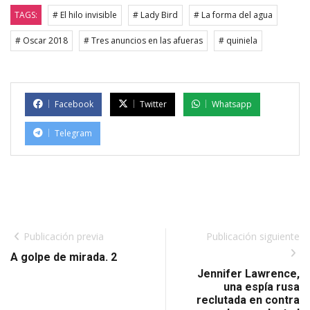
TAGS:
# El hilo invisible
# Lady Bird
# La forma del agua
# Oscar 2018
# Tres anuncios en las afueras
# quiniela
Facebook
Twitter
Whatsapp
Telegram
Publicación previa
Publicación siguiente
A golpe de mirada. 2
Jennifer Lawrence,
una espía rusa
reclutada en contra