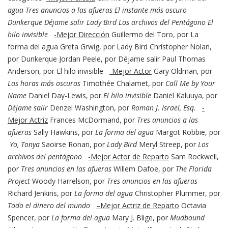
agua
Tres anuncios a las afueras
El instante más oscuro
Dunkerque
Déjame salir
Lady Bird
Los archivos del Pentágono
El
hilo invisible
-Mejor Dirección
Guillermo del Toro, por La
forma del agua Greta Grwig, por Lady Bird Christopher Nolan,
por Dunkerque Jordan Peele, por Déjame salir Paul Thomas
Anderson, por El hilo invisible
-Mejor Actor
Gary Oldman, por
Las horas más oscuras
Timothée Chalamet, por
Call Me by Your
Name
Daniel Day-Lewis, por
El hilo invisible
Daniel Kaluuya, por
Déjame salir
Denzel Washington, por
Roman J. Israel, Esq.
-
Mejor Actriz
Frances McDormand, por
Tres anuncios a las
afueras
Sally Hawkins, por
La forma del agua
Margot Robbie, por
Yo, Tonya
Saoirse Ronan, por
Lady Bird
Meryl Streep, por
Los
archivos del pentágono
-Mejor Actor de Reparto
Sam Rockwell,
por
Tres anuncios en las afueras
Willem Dafoe, por
The Florida
Project
Woody Harrelson, por
Tres anuncios en las afueras
Richard Jenkins, por
La forma del agua
Christopher Plummer, por
Todo el dinero del mundo
–Mejor Actriz de Reparto
Octavia
Spencer, por
La forma del agua
Mary J. Blige, por
Mudbound