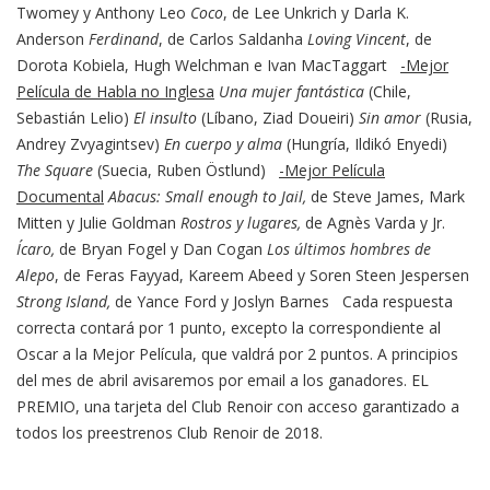
Twomey y Anthony Leo
Coco
, de Lee Unkrich y Darla K.
Anderson
Ferdinand
, de Carlos Saldanha
Loving Vincent
, de
Dorota Kobiela, Hugh Welchman e Ivan MacTaggart
-Mejor
Película de Habla no Inglesa
Una mujer fantástica
(Chile,
Sebastián Lelio)
El insulto
(Líbano, Ziad Doueiri)
Sin amor
(Rusia,
Andrey Zvyagintsev)
En cuerpo y alma
(Hungría, Ildikó Enyedi)
The Square
(Suecia, Ruben Östlund)
-Mejor Película
Documental
Abacus: Small enough to Jail,
de Steve James, Mark
Mitten y Julie Goldman
Rostros y lugares,
de Agnès Varda y Jr.
Ícaro,
de Bryan Fogel y Dan Cogan
Los últimos hombres de
Alepo
, de Feras Fayyad, Kareem Abeed y Soren Steen Jespersen
Strong Island,
de Yance Ford y Joslyn Barnes Cada respuesta
correcta contará por 1 punto, excepto la correspondiente al
Oscar a la Mejor Película, que valdrá por 2 puntos. A principios
del mes de abril avisaremos por email a los ganadores. EL
PREMIO, una tarjeta del Club Renoir con acceso garantizado a
todos los preestrenos Club Renoir de 2018.