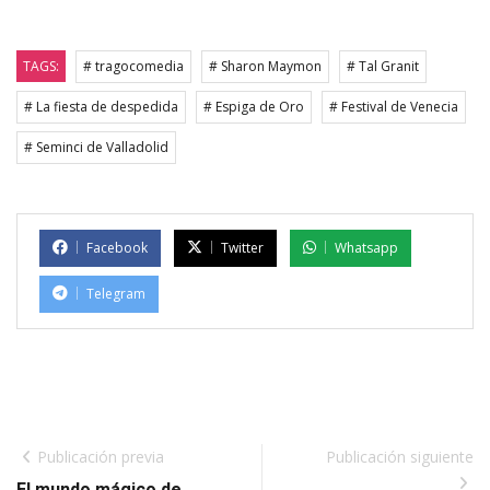
TAGS:
# tragocomedia
# Sharon Maymon
# Tal Granit
# La fiesta de despedida
# Espiga de Oro
# Festival de Venecia
# Seminci de Valladolid
Facebook
Twitter
Whatsapp
Telegram
Publicación previa
Publicación siguiente
El mundo mágico de