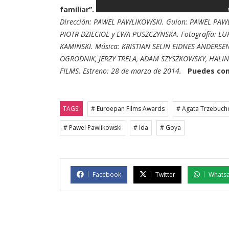
familiar”.
Dirección: PAWEL PAWLIKOWSKI. Guion: PAWEL PAWL
PIOTR DZIECIOL y EWA PUSZCZYNSKA. Fotografía: L
KAMINSKI. Música: KRISTIAN SELIN EIDNES ANDERS
OGRODNIK, JERZY TRELA, ADAM SZYSZKOWSKY, HALIN
FILMS. Estreno: 28 de marzo de 2014.
Puedes co
TAGS:
# Euroepan Films Awards
# Agata Trzebuc
# Pawel Pawlikowski
# Ida
# Goya
Facebook
Twitter
Whats