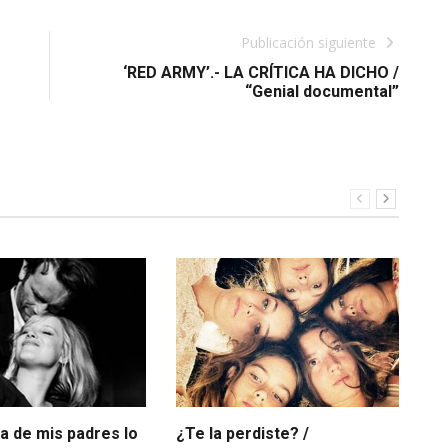
Publicación siguiente
‘RED ARMY’.- LA CRÍTICA HA DICHO /
“Genial documental”
ia de mis padres lo
¿Te la perdiste? /
In