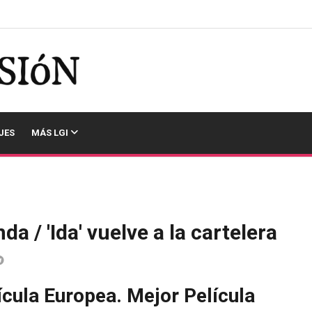
JES
MÁS LGI
a / 'Ida' vuelve a la cartelera
ícula Europea. Mejor Película