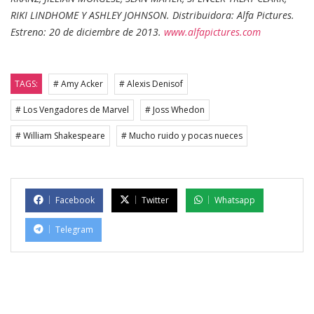
RIKI LINDHOME Y ASHLEY JOHNSON. Distribuidora: Alfa Pictures.
Estreno: 20 de diciembre de 2013.
www.alfapictures.com
TAGS:
# Amy Acker
# Alexis Denisof
# Los Vengadores de Marvel
# Joss Whedon
# William Shakespeare
# Mucho ruido y pocas nueces
Facebook
Twitter
Whatsapp
Telegram