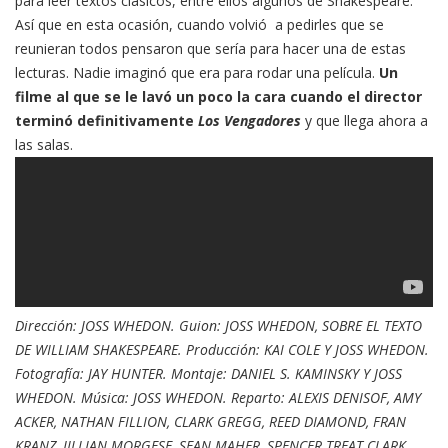
para leer textos clásicos, entre ellos algunos de Shakespeare.
Así que en esta ocasión, cuando volvió a pedirles que se
reunieran todos pensaron que sería para hacer una de estas
lecturas. Nadie imaginó que era para rodar una película.
Un
filme al que se le lavó un poco la cara cuando el director
terminó definitivamente
Los Vengadores
y que llega ahora a
las salas.
Dirección: JOSS WHEDON. Guion: JOSS WHEDON, SOBRE EL TEXTO
DE WILLIAM SHAKESPEARE. Producción: KAI COLE Y JOSS WHEDON.
Fotografía: JAY HUNTER.
Montaje: DANIEL S. KAMINSKY Y JOSS
WHEDON. Música: JOSS WHEDON. Reparto: ALEXIS DENISOF, AMY
ACKER, NATHAN FILLION, CLARK GREGG, REED DIAMOND, FRAN
KRANZ, JILLIAN MORGESE, SEAN MAHER, SPENCER TREAT CLARK,