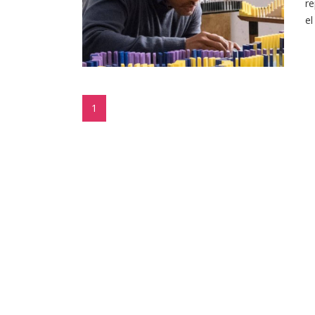
re
el
1