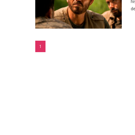
hi
de
1