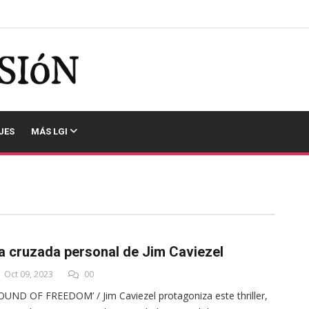
JES
MÁS LGI
a cruzada personal de Jim Caviezel
Oct 09, 2023
00
OUND OF FREEDOM’ / Jim Caviezel protagoniza este thriller,