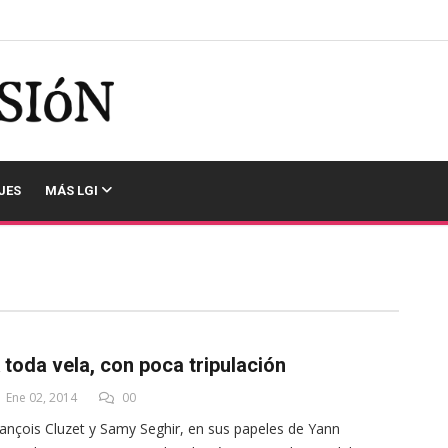
JES
MÁS LGI
 toda vela, con poca tripulación
Ene 02, 2014
00
ançois Cluzet y Samy Seghir, en sus papeles de Yann