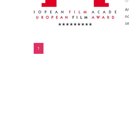
Am
no
se
1