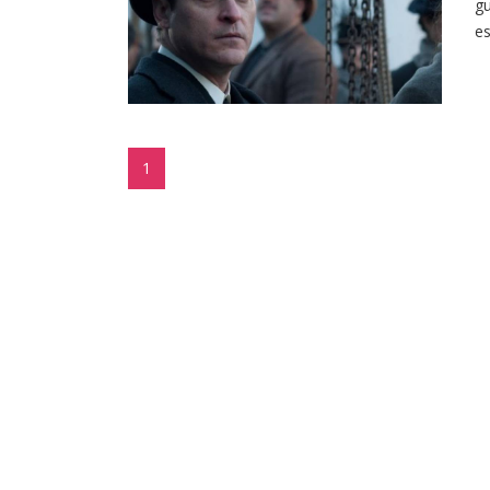
gu
es
1