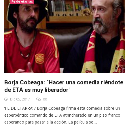
Fe de etarras
Borja Cobeaga: “Hacer una comedia riéndote
de ETA es muy liberador"
Dic 05, 2017
00
‘FE DE ETARRA’ / Borja Cobeaga firma esta comedia sobre un
esperpéntico comando de ETA atrincherado en un piso franco
esperando para pasar a la acción. La película se ...