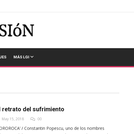
JES
MÁS LGI
l retrato del sufrimiento
May 15, 2018
00
OROROCA’ / Constantin Popescu, uno de los nombres