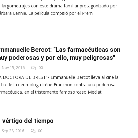
 largometrajes con este drama familiar protagonizado por
rbara Lennie. La película compitió por el Prem...
mmanuelle Bercot: “Las farmacéuticas son
uy poderosas y por ello, muy peligrosas"
Nov 15, 2016
00
A DOCTORA DE BREST’ / Emmanuelle Bercot lleva al cine la
cha de la neumóloga Irène Franchon contra una poderosa
rmacéutica, en el tristemente famoso ‘caso Mediat...
l vértigo del tiempo
Sep 28, 2016
00