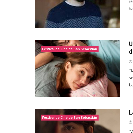
re
ha
U
Festival de Cine de San Sebastián
d
‘R
se
La
L
Festival de Cine de San Sebastián
‘M