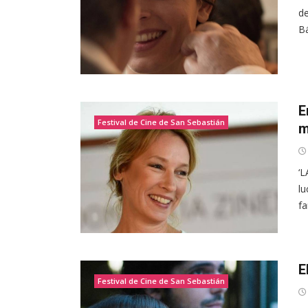
de
Bá
E
Festival de Cine de San Sebastián
m
‘L
lu
fa
E
Festival de Cine de San Sebastián