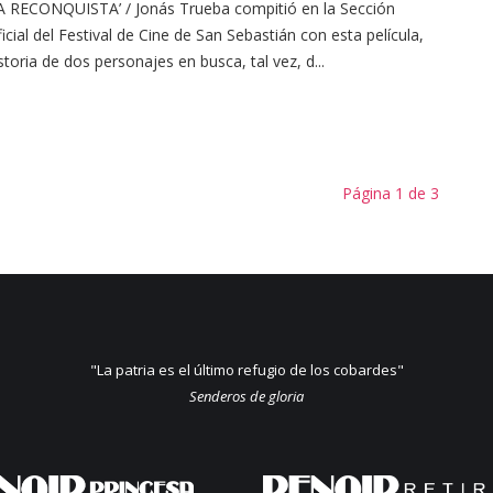
A RECONQUISTA’ / Jonás Trueba compitió en la Sección
icial del Festival de Cine de San Sebastián con esta película,
storia de dos personajes en busca, tal vez, d...
Página 1 de 3
"La patria es el último refugio de los cobardes"
Senderos de gloria