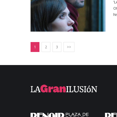
‘L
Of
hi
1
2
3
>>