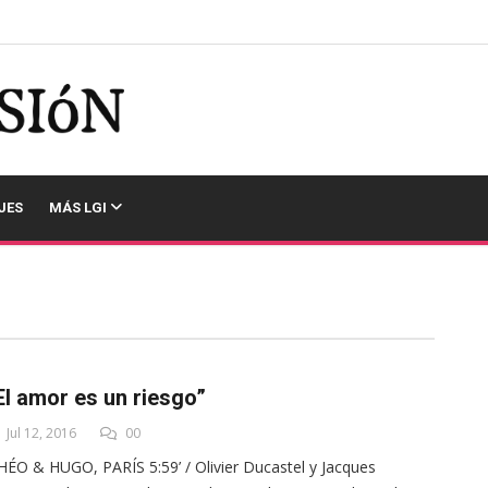
JES
MÁS LGI
El amor es un riesgo”
Jul 12, 2016
00
HÉO & HUGO, PARÍS 5:59’ / Olivier Ducastel y Jacques