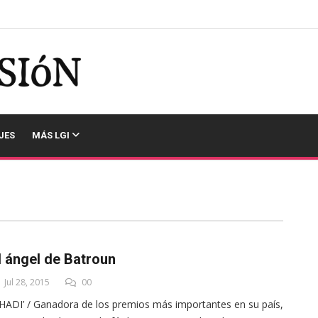
JES
MÁS LGI
l ángel de Batroun
Jul 28, 2015
00
HADI’ / Ganadora de los premios más importantes en su país,