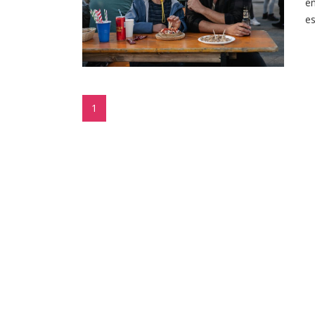
en
es
1