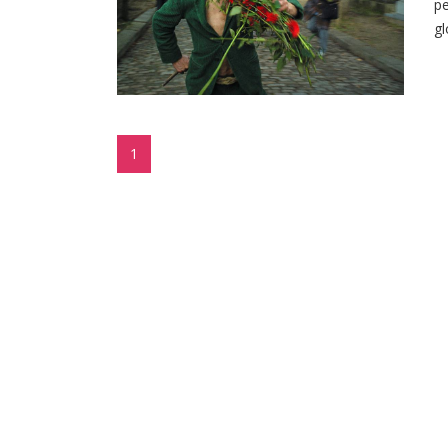
pe
gl
1