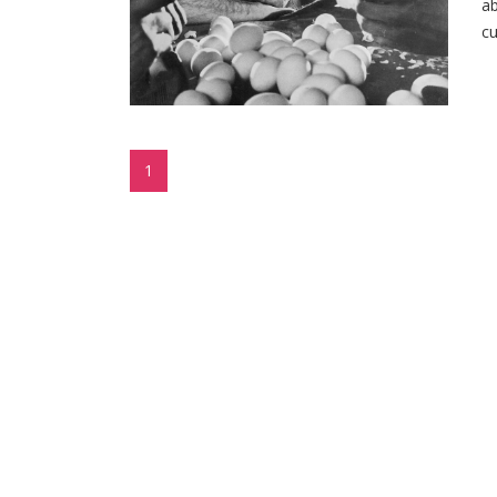
ab
cu
1