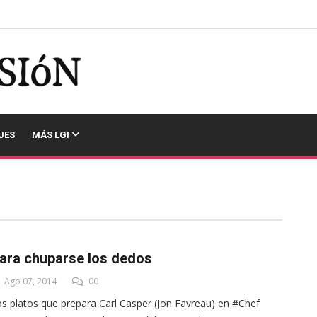
JES
MÁS LGI
ara chuparse los dedos
Ago 07, 2014
00
s platos que prepara Carl Casper (Jon Favreau) en #Chef