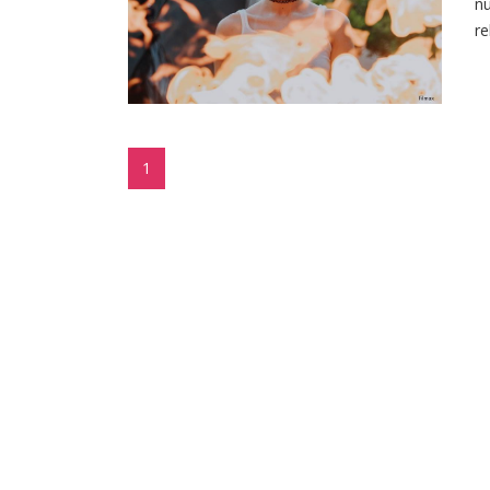
nu
re
1