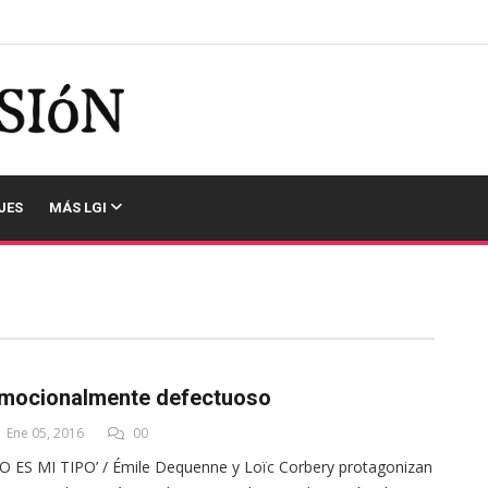
JES
MÁS LGI
mocionalmente defectuoso
Ene 05, 2016
00
O ES MI TIPO’ / Émile Dequenne y Loïc Corbery protagonizan