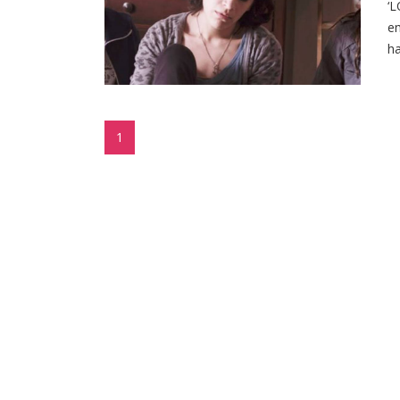
‘L
em
ha
1