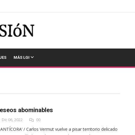
JES
MÁS LGI
eseos abominables
Dic 06, 2022
00
ANTÍCORA’ / Carlos Vermut vuelve a pisar territorio delicado