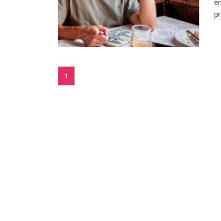
en
pr
1