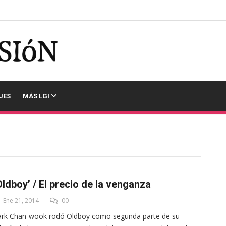
JES
MÁS LGI
Oldboy’ / El precio de la venganza
Ene 21, 2014
00
ark Chan-wook rodó Oldboy como segunda parte de su