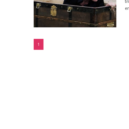
tr
en
1