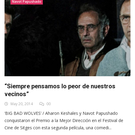
Navot Papushado
“Siempre pensamos lo peor de nuestros
vecinos”
May 20, 2014
00
‘BIG BAD WOLVES’ / Aharon Keshales y Navot Papushado
conquistaron el Premio a la Mejor Dirección en el Festival de
Cine de Sitges con esta segunda película, una comedi...