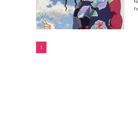
No
Fe
1