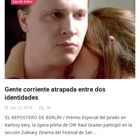
Sarah Adler
Gente corriente atrapada entre dos
identidades
Jun 13, 2018
00
‘EL REPOSTERO DE BERLÍN’ / Premio Especial del Jurado en
Karlovy Vary, la ópera prima de Ofir Raul Grazier participó en la
sección Zulinary Zinema del Festival de San ...