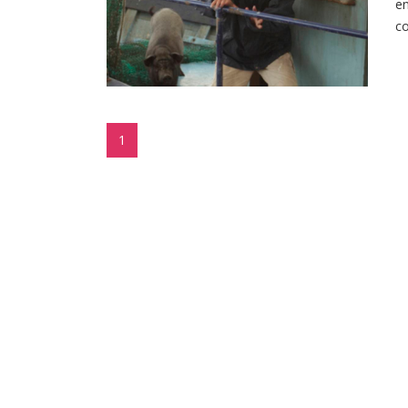
en
co
1