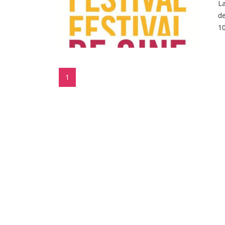
La
de
10
1