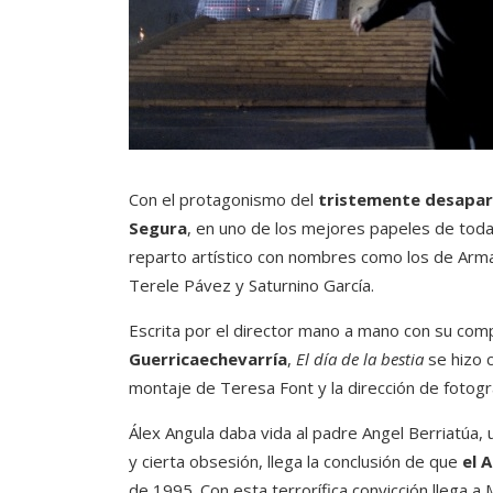
Con el protagonismo del
tristemente desapare
Segura
, en uno de los mejores papeles de toda 
reparto artístico con nombres como los de Arma
Terele Pávez y Saturnino García.
Escrita por el director mano a mano con su co
Guerricaechevarría
,
El día de la bestia
se hizo c
montaje de Teresa Font y la dirección de fotogr
Álex Angula daba vida al padre Angel Berriatúa,
y cierta obsesión, llega la conclusión de que
el 
de 1995. Con esta terrorífica convicción llega 