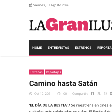
Viernes, 07 Agosto 2026
HOME
ENTREVISTAS
ESTRENOS
REPORTA
Estrenos
Reportajes
Camino hasta Satán
Oct 12, 2021
00
Compartir:
‘EL DÍA DE LA BESTIA’ /
Se reestrena en cines e
películas más celebradas en salas. El Festival d