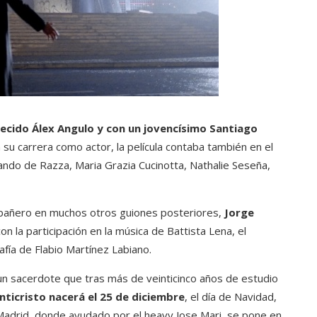
cido Álex Angulo y con un jovencísimo Santiago
su carrera como actor, la película contaba también en el
ndo de Razza, Maria Grazia Cucinotta, Nathalie Seseña,
mpañero en muchos otros guiones posteriores,
Jorge
on la participación en la música de Battista Lena, el
afía de Flabio Martínez Labiano.
 un sacerdote que tras más de veinticinco años de estudio
Anticristo nacerá el 25 de diciembre
, el día de Navidad,
a Madrid, donde ayudado por el heavy Jose Mari, se pone en