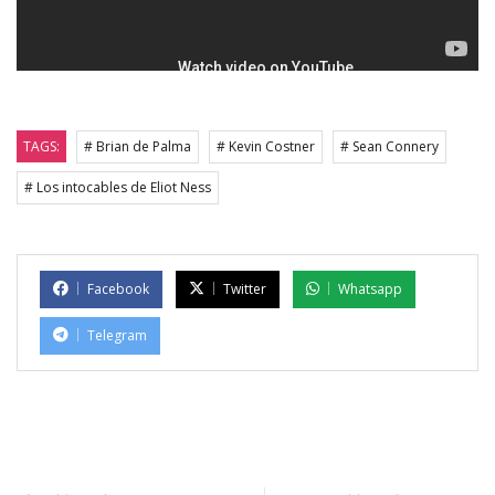
TAGS:
# Brian de Palma
# Kevin Costner
# Sean Connery
# Los intocables de Eliot Ness
Facebook
Twitter
Whatsapp
Telegram