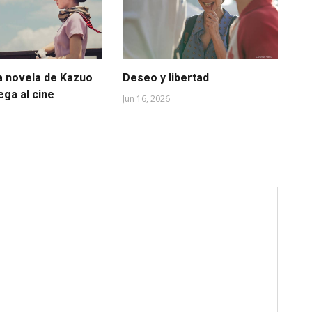
a novela de Kazuo
Deseo y libertad
Ca
lega al cine
mu
Jun 16, 2026
May