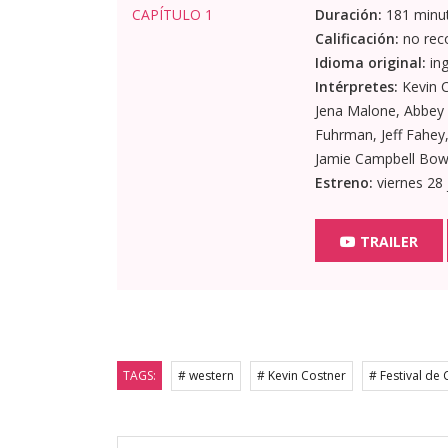
Duración:
181 minu
Calificación:
no rec
Idioma original:
ing
Intérpretes:
Kevin C
Jena Malone, Abbey 
Fuhrman, Jeff Fahey
Jamie Campbell Bow
Estreno:
viernes 28 
TRAILER
TAGS:
# western
# Kevin Costner
# Festival de