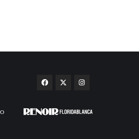
stigada por querer ser una
Bullying, una historia de
jer libre
terror
 19, 2026
Abr 28, 2026