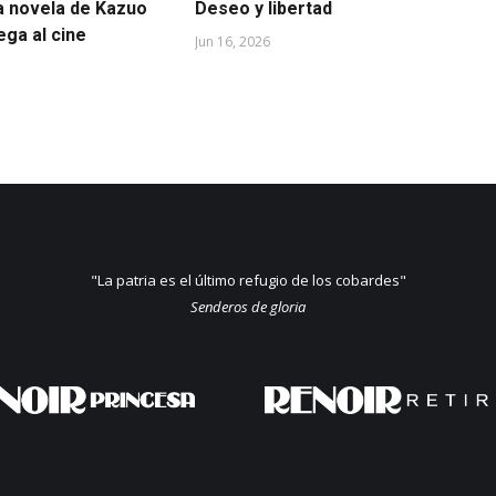
a novela de Kazuo
Deseo y libertad
Ca
lega al cine
mu
Jun 16, 2026
May
"La patria es el último refugio de los cobardes"
Senderos de gloria