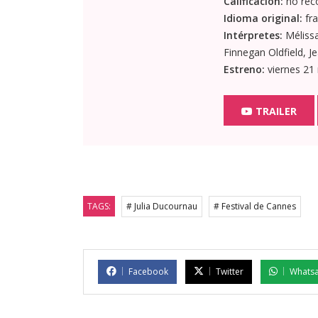
Calificación:
no rec
Idioma original:
fra
Intérpretes:
Mélissa
Finnegan Oldfield, J
Estreno:
viernes 21
TRAILER
TAGS:
# Julia Ducournau
# Festival de Cannes
Facebook
Twitter
Whats