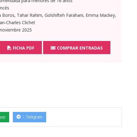
omendada para menores de 16 años
ncés
 Boros, Tahar Rahim, Golshifteh Farahani, Emma Mackey,
ean-Charles Clichet
 noviembre 2025
FICHA PDF
COMPRAR ENTRADAS
app
Telegram