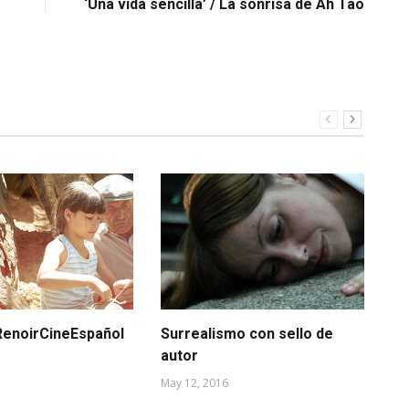
‘Una vida sencilla’ / La sonrisa de Ah Tao
RenoirCineEspañol
Surrealismo con sello de
¿T
autor
SI
se
May 12, 2016
Ago