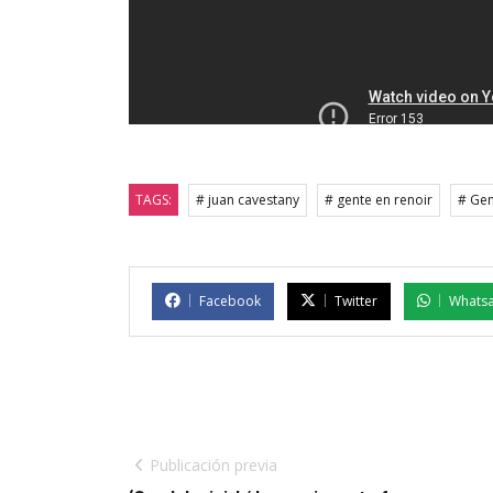
TAGS:
# juan cavestany
# gente en renoir
# Gen
Facebook
Twitter
Whats
Publicación previa