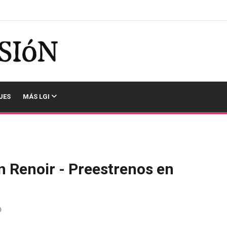
JES
MÁS LGI
n Renoir - Preestrenos en