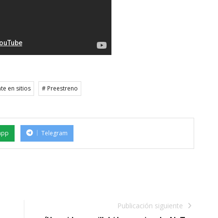
te en sitios
# Preestreno
app
Telegram
Publicación siguiente