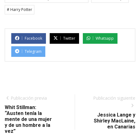
# Harry Potter
Facebook
Twitter
Whatsapp
Telegram
Publicación previa
Publicación siguiente
Whit Stillman:
“Austen tenía la
Jessica Lange y
mente de una mujer
Shirley MacLaine,
y de un hombre a la
en Canarias
vez”