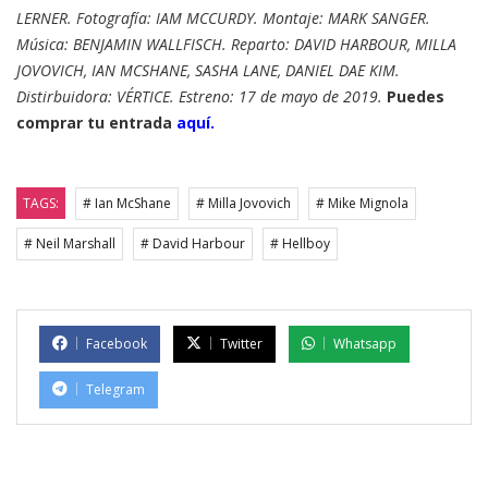
LERNER. Fotografía: IAM MCCURDY. Montaje: MARK SANGER.
Música: BENJAMIN WALLFISCH. Reparto: DAVID HARBOUR, MILLA
JOVOVICH, IAN MCSHANE, SASHA LANE, DANIEL DAE KIM.
Distirbuidora: VÉRTICE. Estreno: 17 de mayo de 2019.
Puedes
comprar tu entrada
aquí.
TAGS:
# Ian McShane
# Milla Jovovich
# Mike Mignola
# Neil Marshall
# David Harbour
# Hellboy
Facebook
Twitter
Whatsapp
Telegram