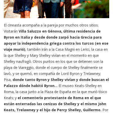
El cineasta acompaña a la pareja por muchos otros sitios.
Visitarán
Villa Saluzzo en Génova, última residencia de
Byron en Italia y desde donde zarpó hacia Grecia para
apoyar la independencia griega contra los turcos (en ese
viaje murió)
, también irán a la Casa Magni en Lerici, la casa en
la que Shelley y Mary Shelley vivían en el momento en que
Shelley naufragó. Otros puntos en los que se detienen son la
playa de Viareggio, donde el cuerpo de Shelley finalmente se
lavó, y se quemó, en compañía de Lord Byron y Trelawney;
Pisa,
donde tanto Byron y Shelley vivían y donde buscan el
Palazzo dónde habitó Byron…
El museo Keats-Shelley en
Roma, la casa junto a la Plaza de España en la que murió tísico
Keats; y
el cementerio protestante de Roma en el que
están enterradas las cenizas de Shelley y el mismo John
Keats, Trelawney y el hijo de Percy Shelley, Guillermo.
Por