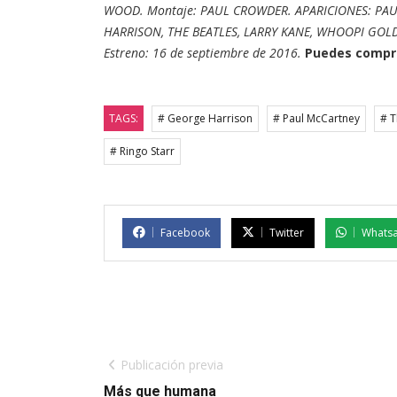
WOOD. Montaje: PAUL CROWDER. APARICIONES: PA
HARRISON, THE BEATLES, LARRY KANE, WHOOPI GOLDB
Estreno: 16 de septiembre de 2016.
Puedes compra
TAGS:
# George Harrison
# Paul McCartney
# T
# Ringo Starr
Facebook
Twitter
Whats
Publicación previa
Más que humana