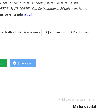
UL MCCARTNEY, RINGO STARR, JOHN LENNON, GEORGE
ERG, ELVIS COSTELLO… Distribuidora: AContracorriente.
r tu entrada
aquí.
he Beatles: Eight Days a Week
# John Lennon
# Ron Howard
app
Telegram
Publicación siguiente
Mafia capital