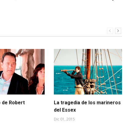
o de Robert
La tragedia de los marineros
¿T
del Essex
FÁ
CE
Dic 01, 2015
ca
Jul