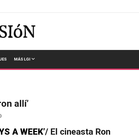
JES
MÁS LGI
on allí’
YS A WEEK’
/ El cineasta Ron