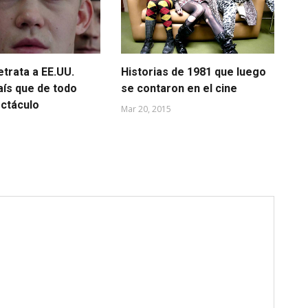
trata a EE.UU.
Historias de 1981 que luego
En
aís que de todo
se contaron en el cine
di
ctáculo
Mar 20, 2015
Nov