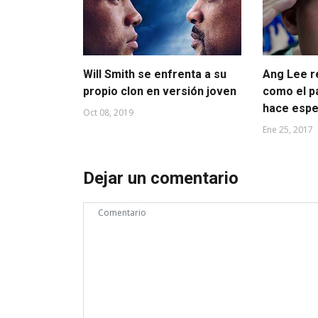
Will Smith se enfrenta a su
Ang Lee re
propio clon en versión joven
como el p
hace espe
Oct 08, 2019
Ene 25, 2017
Dejar un comentario