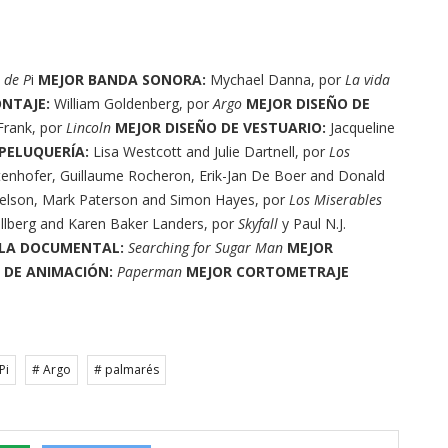
 de P
i
MEJOR BANDA SONORA:
Mychael Danna, por
La vida
NTAJE:
William Goldenberg, por
Argo
MEJOR DISEÑO DE
 Frank, por
Lincoln
MEJOR DISEÑO DE VESTUARIO:
Jacqueline
PELUQUERÍA:
Lisa Westcott and Julie Dartnell, por
Los
tenhofer, Guillaume Rocheron, Erik-Jan De Boer and Donald
elson, Mark Paterson and Simon Hayes, por
Los Miserables
llberg and Karen Baker Landers, por
Skyfall
y Paul N.J.
ULA DOCUMENTAL:
Searching for Sugar Man
MEJOR
 DE ANIMACIÓN:
Paperman
MEJOR CORTOMETRAJE
Pi
# Argo
# palmarés