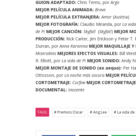
GUION ADAPTADO:
Chris Terrio, por
Argo
MEJOR PELÍCULA ANIMADA:
Brave
MEJOR PELÍCULA EXTRANJERA:
Amor
(Austria)
MEJOR FOTOGRAFÍA:
Claudio Miranda, por
La vida
de Pi
MEJOR CANCIÓN:
Skyfall
(
Skyfall
)
MEJOR MO
PRODUCCIÓN:
Rick Carter, Jim Erickson y Peter T.
Durran, por
Anna Karenina
MEJOR MAQUILLAJE Y 
Miserables
MEJORES EFECTOS VISUALES:
Bill Wes
R. Elliott, por
La vida de Pi
MEJOR SONIDO:
Andy N
MEJOR MONTAJE DE SONIDO (ex aequo):
Per Ha
Ottosson, por
La noche más oscura
MEJOR PELÍC
CORTOMETRAJE:
Curfew
MEJOR CORTOMETRAJE
DOCUMENTAL:
Inocente
TAGS:
# Premios Oscar
# Ang Lee
# La vida de 