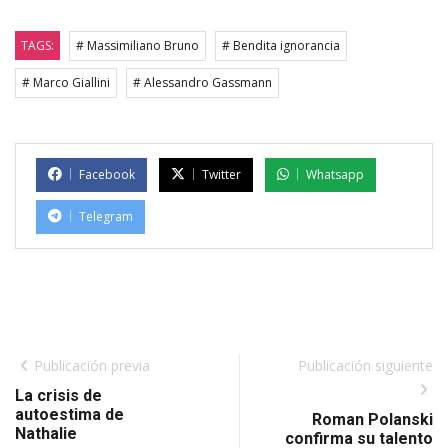
TAGS:
# Massimiliano Bruno
# Bendita ignorancia
# Marco Giallini
# Alessandro Gassmann
Facebook
Twitter
Whatsapp
Telegram
Publicación previa
Publicación siguiente
La crisis de
autoestima de
Roman Polanski
Nathalie
confirma su talento