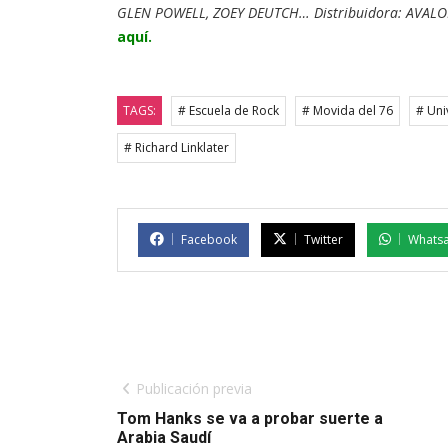
GLEN POWELL, ZOEY DEUTCH… Distribuidora: AVALON.
aquí
.
TAGS:
# Escuela de Rock
# Movida del 76
# Uni
# Richard Linklater
Facebook
Twitter
Whats
Publicación previa
Tom Hanks se va a probar suerte a
Arabia Saudí