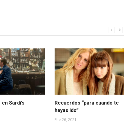
 en Sardi’s
Recuerdos “para cuando te
Ri
hayas ido”
Bl
en
Ene 26, 2021
Jul