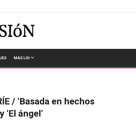
JES
MÁS LGI
E / ‘Basada en hechos
y ‘El ángel’