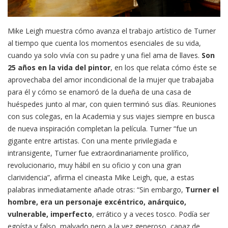
Mike Leigh muestra cómo avanza el trabajo artístico de Turner
al tiempo que cuenta los momentos esenciales de su vida,
cuando ya solo vivía con su padre y una fiel ama de llaves.
Son
25 años en la vida del pintor
, en los que relata cómo éste se
aprovechaba del amor incondicional de la mujer que trabajaba
para él y cómo se enamoró de la dueña de una casa de
huéspedes junto al mar, con quien terminó sus días. Reuniones
con sus colegas, en la Academia y sus viajes siempre en busca
de nueva inspiración completan la película. Turner “fue un
gigante entre artistas. Con una mente privilegiada e
intransigente, Turner fue extraordinariamente prolífico,
revolucionario, muy hábil en su oficio y con una gran
clarividencia”, afirma el cineasta Mike Leigh, que, a estas
palabras inmediatamente añade otras: “Sin embargo,
Turner el
hombre, era un personaje excéntrico, anárquico,
vulnerable, imperfecto
, errático y a veces tosco. Podía ser
egoísta y falso, malvado pero a la vez generoso, capaz de