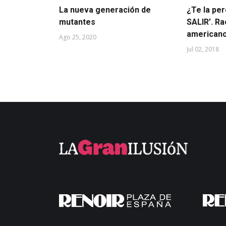
La nueva generación de
¿Te la pe
mutantes
SALIR’. Ra
american
Ago 25, 2020
Jul 02, 2018