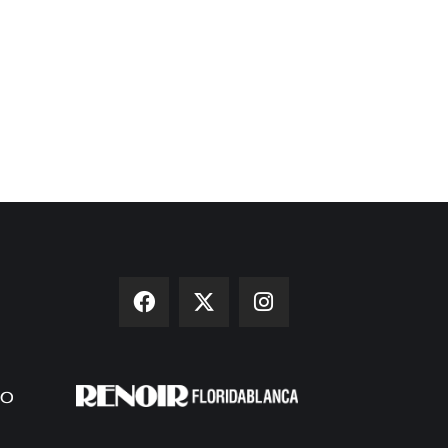
 maravilloso encuentro de
‘Un invierno en la playa’ / Lo
zel y Gus
Borgens se reencuentran
 01, 2014
Jun 14, 2013