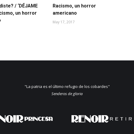
rdiste? / ‘DÉJAME
Racismo, un horror
El
cismo, un horror
americano
Ha
o
May 17, 2017
Jul
"La patria es el último refugio de los cobardes"
Senderos de gloria