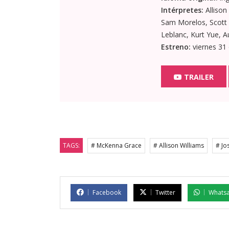
Intérpretes:
Allison
Sam Morelos, Scott 
Leblanc, Kurt Yue, A
Estreno:
viernes 31
TRAILER
TAGS:
# McKenna Grace
# Allison Williams
# Jo
Facebook
Twitter
Whats