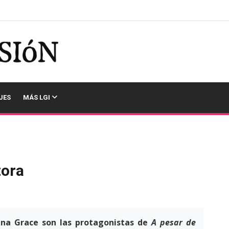
JES
MÁS LGI
tora
enna Grace son las protagonistas de
A pesar de