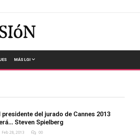
JES
MÁS LGI
l presidente del jurado de Cannes 2013
erá... Steven Spielberg
Feb 28, 2013
00