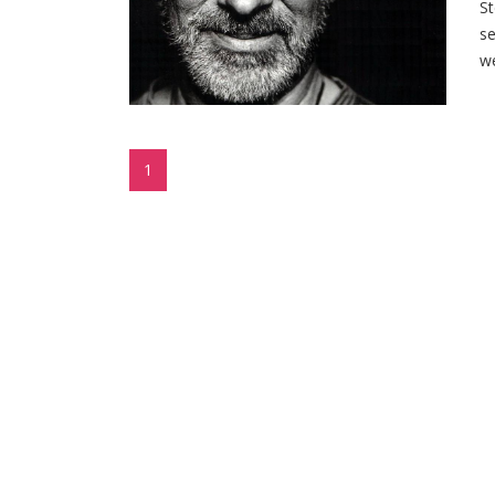
St
se
we
1