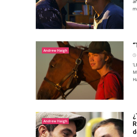
añ
mu
“
Andrew Haigh
‘L
Me
Ha
¿
Andrew Haigh
R
d