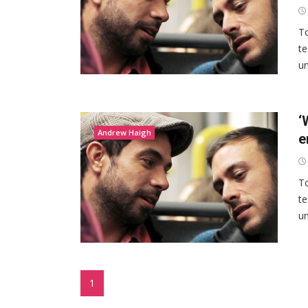
To
te
un
‘
Andrew Haigh
e
To
te
un
1