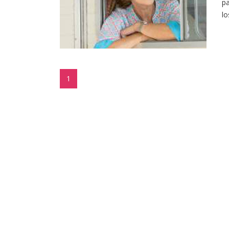
pa
lo
1