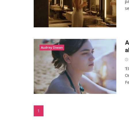
pa
se
A
Audrey Diwan
a
‘E
Or
Fe
1