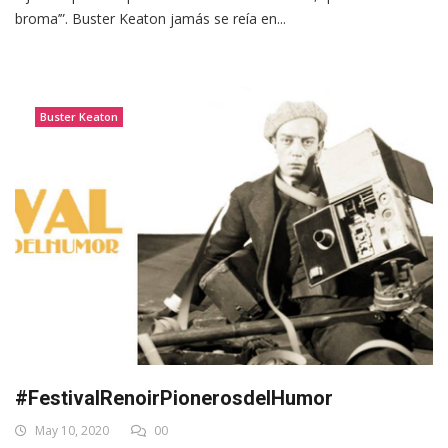
broma’”. Buster Keaton jamás se reía en...
Buster Keaton
#FestivalRenoirPionerosdelHumor
May 10, 2020
00