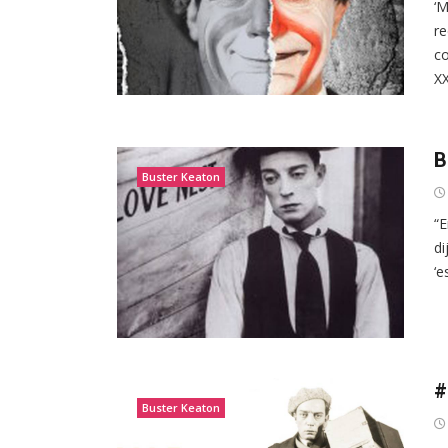
‘
re
co
XX.
B
Buster Keaton
“E
di
‘e
#
Buster Keaton