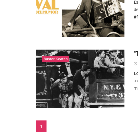
Es
de
#F
"
Buster Keaton
Lo
tr
mu
1