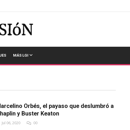
JES
MÁS LGI
arcelino Orbés, el payaso que deslumbró a
haplin y Buster Keaton
Jul 06, 2020
00