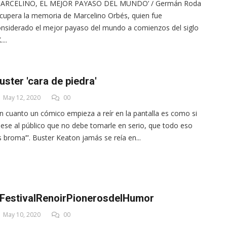
MARCELINO, EL MEJOR PAYASO DEL MUNDO’ / Germán Roda
cupera la memoria de Marcelino Orbés, quien fue
nsiderado el mejor payaso del mundo a comienzos del siglo
...
uster 'cara de piedra'
May 12, 2020
00
n cuanto un cómico empieza a reír en la pantalla es como si
jese al público que no debe tomarle en serio, que todo eso
s broma’”. Buster Keaton jamás se reía en...
FestivalRenoirPionerosdelHumor
May 10, 2020
00