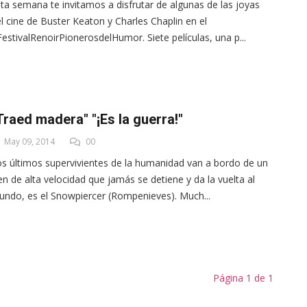
ta semana te invitamos a disfrutar de algunas de las joyas
l cine de Buster Keaton y Charles Chaplin en el
estivalRenoirPionerosdelHumor. Siete películas, una p...
Traed madera" "¡Es la guerra!"
May 09, 2014
00
s últimos supervivientes de la humanidad van a bordo de un
en de alta velocidad que jamás se detiene y da la vuelta al
ndo, es el Snowpiercer (Rompenieves). Much...
Página 1 de 1