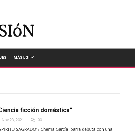
JES
MÁS LGI
Ciencia ficción doméstica”
Nov 23, 2021
00
SPÍRITU SAGRADO’ / Chema García Ibarra debuta con una